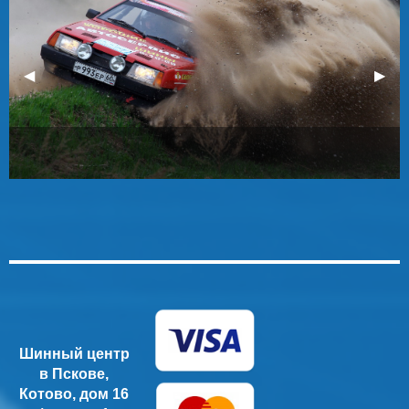
Предыдущий
◀︎
Сле
▶︎
Шинный центр
в Пскове,
Котово, дом 16