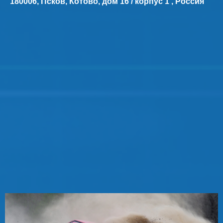
180006, Псков, Котово, дом 16 / корпус 1 , Россия